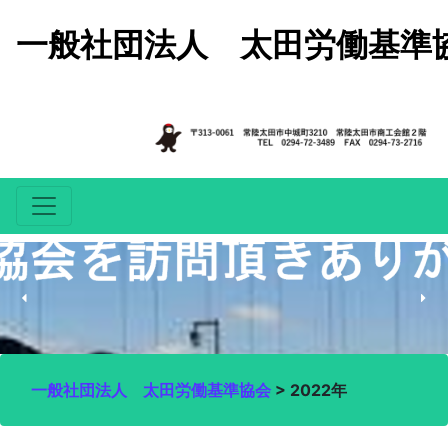
コンテンツへスキップ
一般社団法人 太田労働基準
一般社団法人 太田労働基準協会
>
2022年