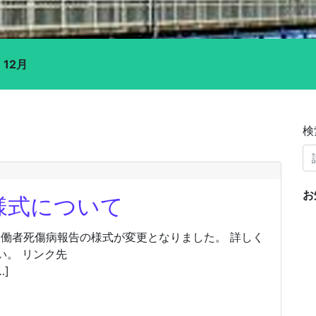
>
12月
検
お
様式について
労働者死傷病報告の様式が変更となりました。 詳しく
い。 リンク先
…]
様式について