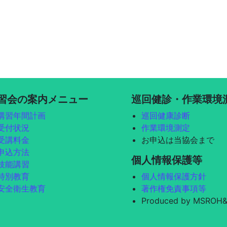
会の案内メニュー
巡回健診・作業環境
講習年間計画
巡回健康診断
受付状況
作業環境測定
受講料金
お申込は当協会まで
申込方法
個人情報保護等
技能講習
特別教育
個人情報保護方針
安全衛生教育
著作権免責事項等
Produced by MSROH