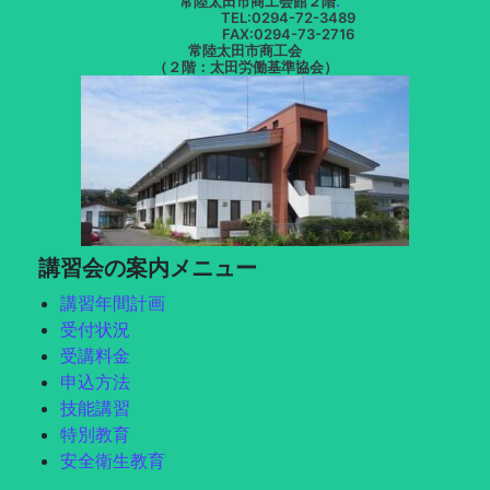
常陸太田市商工会館２階
.
TEL:0294-72-3489
FAX:0294-73-2716
常陸太田市商工会
（２階：太田労働基準協会）
講習会の案内メニュー
講習年間計画
受付状況
受講料金
申込方法
技能講習
特別教育
安全衛生教育