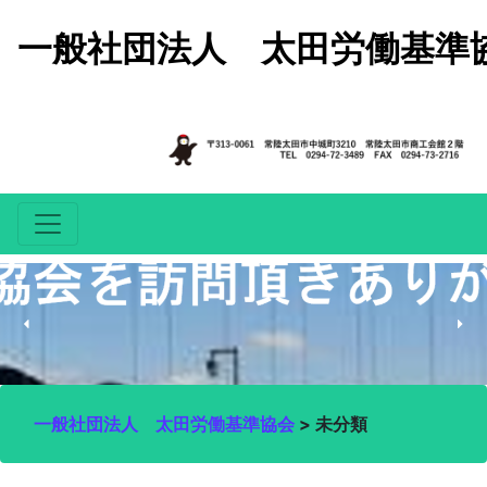
コンテンツへスキップ
一般社団法人 太田労働基準
一般社団法人 太田労働基準協会
>
未分類