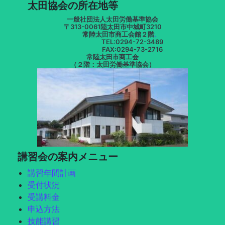
太田協会の所在地等
一般社団法人太田労働基準協会
〒313-0061陸太田市中城町3210
常陸太田市商工会館２階
.
TEL:0294-72-3489
FAX:0294-73-2716
常陸太田市商工会
（２階：太田労働基準協会）
講習会の案内メニュー
講習年間計画
受付状況
受講料金
申込方法
技能講習