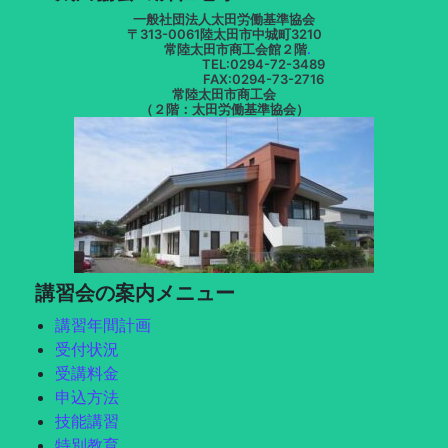
一般社団法人太田労働基準協会
〒313-0061陸太田市中城町3210
常陸太田市商工会館２階
.
TEL:0294-72-3489
FAX:0294-73-2716
常陸太田市商工会
（２階：太田労働基準協会）
講習会の案内メニュー
講習年間計画
受付状況
受講料金
申込方法
技能講習
特別教育