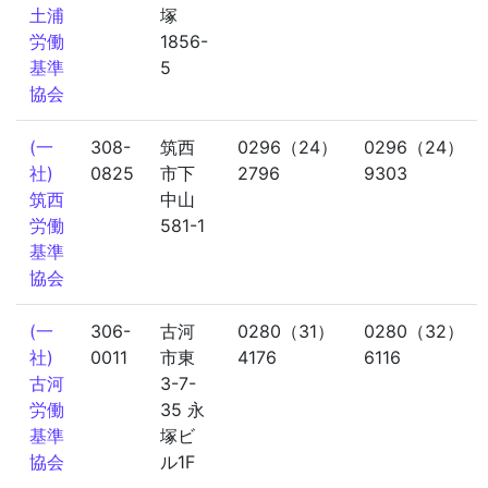
土浦
塚
労働
1856-
基準
5
協会
(一
308-
筑西
0296（24）
0296（24）
社)
0825
市下
2796
9303
筑西
中山
労働
581-1
基準
協会
(一
306-
古河
0280（31）
0280（32）
社)
0011
市東
4176
6116
古河
3-7-
労働
35 永
基準
塚ビ
協会
ル1F