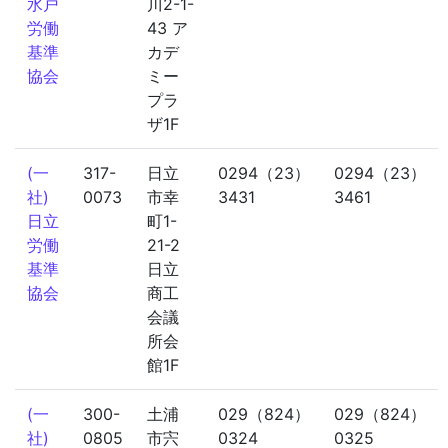
水戸
川2-1-
労働
43 ア
基準
カデ
協会
ミー
プラ
ザ1F
(一
317-
日立
0294（23）
0294（23）
社)
0073
市幸
3431
3461
日立
町1-
労働
21-2
基準
日立
協会
商工
会議
所会
館1F
(一
300-
土浦
029（824）
029（824）
社)
0805
市宍
0324
0325