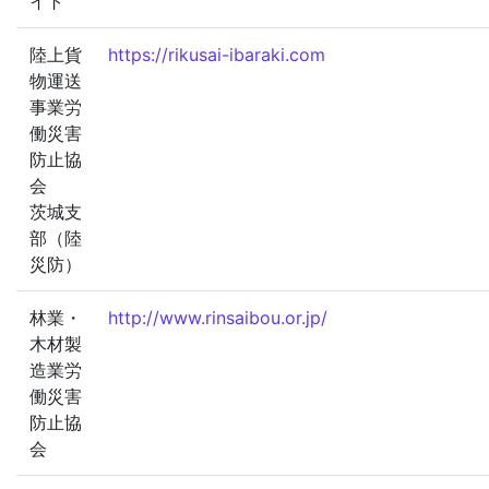
イト
陸上貨
https://rikusai-ibaraki.com
物運送
事業労
働災害
防止協
会
茨城支
部（陸
災防）
林業・
http://www.rinsaibou.or.jp/
木材製
造業労
働災害
防止協
会